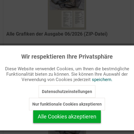
Alle Grafiken der Ausgabe 06/2026 (ZIP-Datei)
Die Ausgabe 6-2026 hat den Monat September zum Inhalt. Im
Mittelpunkt stehen die Aktivitäten der großen kirchlichen
Wir respektieren Ihre Privatsphäre
Aktiv
Funktionale
Wohlfahrtsverbände Caritas und Diakonie, der tag der Schöpfung
und der Weltkindertag sowie die Interkulturelle Woche....
Diese Website verwendet Cookies, um Ihnen die bestmögliche
Funktionalität bieten zu können. Sie können Ihre Auswahl der
Details
Inaktiv
Marketing
Verwendung von Cookies jederzeit
speichern.
Auf Ihren Merkzettel setzen
Datenschutzeinstellungen
Inaktiv
Tracking
Nur funktionale Cookies akzeptieren
Inaktiv
Personalisierung
Alle Cookies akzeptieren
Inaktiv
Service