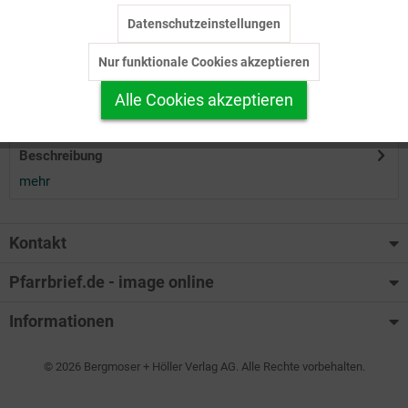
Datenschutzeinstellungen
Inaktiv
Tracking
Herunterladen
Nur funktionale Cookies akzeptieren
Inaktiv
Personalisierung
Alle Cookies akzeptieren
Auf Ihren Merkzettel setzen
Inaktiv
Service
Beschreibung
mehr
Kontakt
Pfarrbrief.de - image online
Informationen
© 2026 Bergmoser + Höller Verlag AG. Alle Rechte vorbehalten.