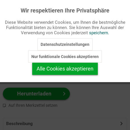
Wir respektieren Ihre Privatsphäre
Aktiv
Funktionale
Passende Stichworte
Diese Website verwendet Cookies, um Ihnen die bestmögliche
Gesellschaft/Politik, Zitat
Funktionalität bieten zu können. Sie können Ihre Auswahl der
Inaktiv
Marketing
Verwendung von Cookies jederzeit
speichern.
Wählen Sie
hier
zuerst Ihr Produktformat aus.
Datenschutzeinstellungen
Inaktiv
Tracking
z.B. Farbe-Grafik, Schwarz-Weiß-Grafik, mit/ohne Text ...
Nur funktionale Cookies akzeptieren
Inaktiv
Personalisierung
Alle Cookies akzeptieren
Inaktiv
Service
Herunterladen
Auf Ihren Merkzettel setzen
Beschreibung