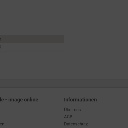
n
9
de - image online
Informationen
Über uns
AGB
den
Datenschutz