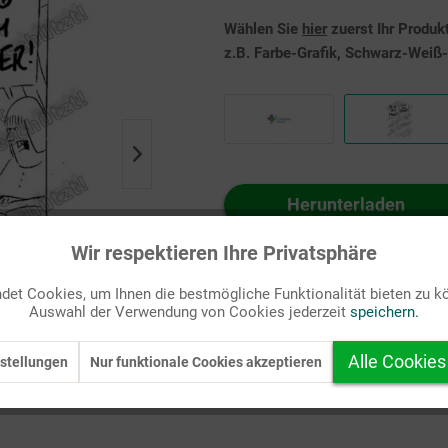
Wählen Sie
hier
zuerst Ihr Produk
z.B. Farbe-Grafik, Schwarz-Weiß-G
Herunterladen
Auf Ihren Merkzettel setzen
Wir respektieren Ihre Privatsphäre
et Cookies, um Ihnen die bestmögliche Funktionalität bieten zu k
Auswahl der Verwendung von Cookies jederzeit
speichern.
Alle Cookies
stellungen
Nur funktionale Cookies akzeptieren