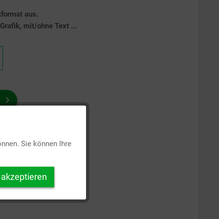
tformat aus.
rafik, mit/ohne Text ...
Aktiv
önnen. Sie können Ihre
Inaktiv
 akzeptieren
Inaktiv
Inaktiv