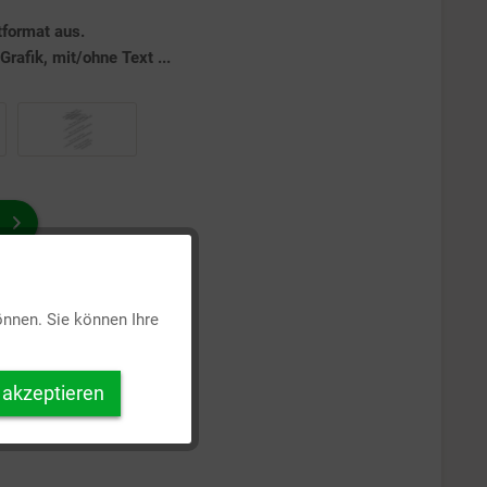
tformat aus.
rafik, mit/ohne Text ...
Aktiv
önnen. Sie können Ihre
Inaktiv
 akzeptieren
Inaktiv
Inaktiv