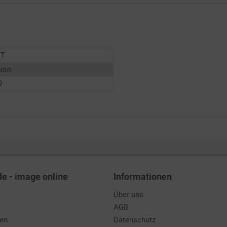
NT
tion
9
de - image online
Informationen
Über uns
AGB
den
Datenschutz