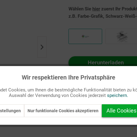
Wählen Sie
hier
zuerst Ihr Produk
z.B. Farbe-Grafik, Schwarz-Weiß-G
Herunterladen
Auf Ihren Merkzettel setzen
Wir respektieren Ihre Privatsphäre
et Cookies, um Ihnen die bestmögliche Funktionalität bieten zu k
Auswahl der Verwendung von Cookies jederzeit
speichern.
Alle Cookies
stellungen
Nur funktionale Cookies akzeptieren