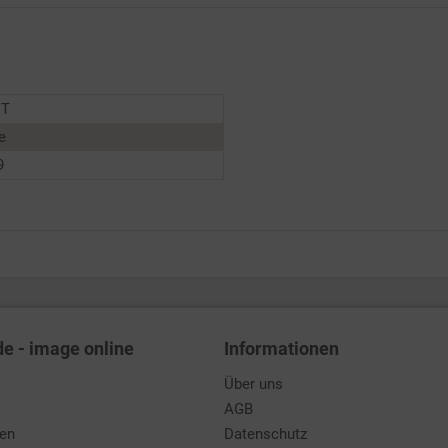
NT
e
9
de - image online
Informationen
Über uns
AGB
den
Datenschutz