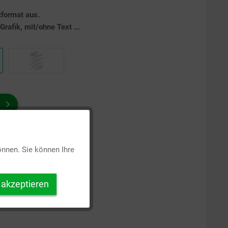
tformat aus.
rafik, mit/ohne Text ...
Aktiv
önnen. Sie können Ihre
Inaktiv
 akzeptieren
Inaktiv
Inaktiv