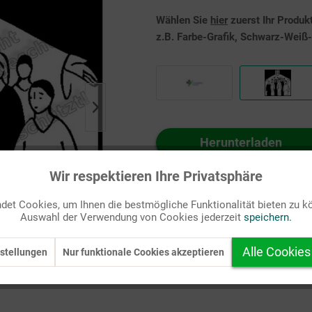
Wählen Sie
hier
zuerst Ihr Produk
z.B. Farbe-Grafik, Schwarz-Weiß-G
Herunterladen
Auf Ihren Merkzettel setzen
Wir respektieren Ihre Privatsphäre
et Cookies, um Ihnen die bestmögliche Funktionalität bieten zu k
Auswahl der Verwendung von Cookies jederzeit
speichern.
Alle Cookies
stellungen
Nur funktionale Cookies akzeptieren