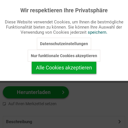
Wir respektieren Ihre Privatsphäre
Aktiv
Funktionale
Passende Stichworte
Diese Website verwendet Cookies, um Ihnen die bestmögliche
Gebetsmeinung
Funktionalität bieten zu können. Sie können Ihre Auswahl der
Inaktiv
Marketing
Verwendung von Cookies jederzeit
speichern.
Wählen Sie
hier
zuerst Ihr Produktformat aus.
Datenschutzeinstellungen
Inaktiv
Tracking
z.B. Farbe-Grafik, Schwarz-Weiß-Grafik, mit/ohne Text ...
Nur funktionale Cookies akzeptieren
Inaktiv
Personalisierung
Alle Cookies akzeptieren
Inaktiv
Service
Herunterladen
Auf Ihren Merkzettel setzen
Beschreibung