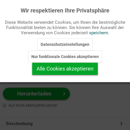
Wir respektieren Ihre Privatsphäre
Aktiv
Funktionale
Passende Stichworte
Diese Website verwendet Cookies, um Ihnen die bestmögliche
Pfingsten, Titelbilder
Funktionalität bieten zu können. Sie können Ihre Auswahl der
Inaktiv
Marketing
Verwendung von Cookies jederzeit
speichern.
Wählen Sie
hier
zuerst Ihr Produktformat aus.
Datenschutzeinstellungen
Inaktiv
Tracking
z.B. Farbe-Grafik, Schwarz-Weiß-Grafik, mit/ohne Text ...
Nur funktionale Cookies akzeptieren
Inaktiv
Personalisierung
Alle Cookies akzeptieren
Inaktiv
Service
Herunterladen
Auf Ihren Merkzettel setzen
Beschreibung