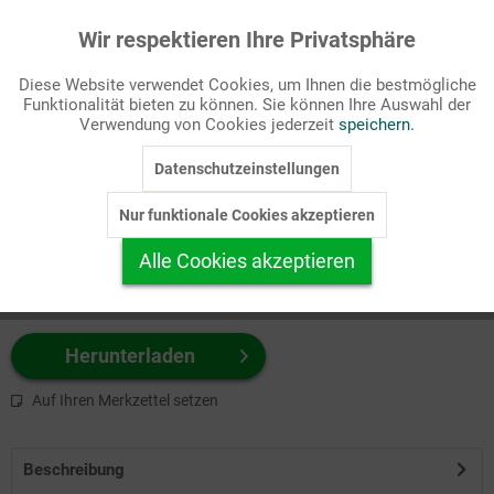
Wir respektieren Ihre Privatsphäre
Aktiv
Funktionale
Passende Stichworte
Diese Website verwendet Cookies, um Ihnen die bestmögliche
Kirche, Sakramente/Kasualien
Funktionalität bieten zu können. Sie können Ihre Auswahl der
Inaktiv
Marketing
Verwendung von Cookies jederzeit
speichern.
Wählen Sie
hier
zuerst Ihr Produktformat aus.
Datenschutzeinstellungen
Inaktiv
Tracking
z.B. Farbe-Grafik, Schwarz-Weiß-Grafik, mit/ohne Text ...
Nur funktionale Cookies akzeptieren
Inaktiv
Personalisierung
Alle Cookies akzeptieren
Inaktiv
Service
Herunterladen
Auf Ihren Merkzettel setzen
Beschreibung