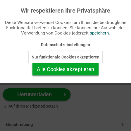
Wir respektieren Ihre Privatsphäre
Aktiv
Funktionale
Passende Stichworte
Diese Website verwendet Cookies, um Ihnen die bestmögliche
Kirchenjahr, Rahmen
Funktionalität bieten zu können. Sie können Ihre Auswahl der
Inaktiv
Marketing
Verwendung von Cookies jederzeit
speichern.
Wählen Sie
hier
zuerst Ihr Produktformat aus.
Datenschutzeinstellungen
Inaktiv
Tracking
z.B. Farbe-Grafik, Schwarz-Weiß-Grafik, mit/ohne Text ...
Nur funktionale Cookies akzeptieren
Inaktiv
Personalisierung
Alle Cookies akzeptieren
Inaktiv
Service
Herunterladen
Auf Ihren Merkzettel setzen
Beschreibung