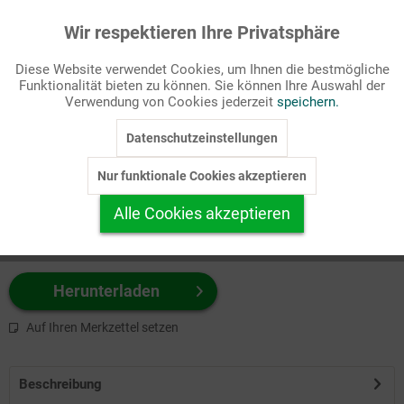
Wir respektieren Ihre Privatsphäre
Aktiv
Funktionale
Passende Stichworte
Diese Website verwendet Cookies, um Ihnen die bestmögliche
Hintergrund
Funktionalität bieten zu können. Sie können Ihre Auswahl der
Inaktiv
Marketing
Verwendung von Cookies jederzeit
speichern.
Wählen Sie
hier
zuerst Ihr Produktformat aus.
Datenschutzeinstellungen
Inaktiv
Tracking
z.B. Farbe-Grafik, Schwarz-Weiß-Grafik, mit/ohne Text ...
Nur funktionale Cookies akzeptieren
Inaktiv
Personalisierung
Alle Cookies akzeptieren
Inaktiv
Service
Herunterladen
Auf Ihren Merkzettel setzen
Beschreibung