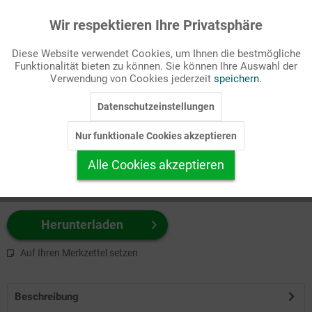
Wir respektieren Ihre Privatsphäre
Aktiv
Funktionale
Passende Stichworte
Diese Website verwendet Cookies, um Ihnen die bestmögliche
Erstkommunion, Sakramente/Kasualien
Funktionalität bieten zu können. Sie können Ihre Auswahl der
Inaktiv
Marketing
Verwendung von Cookies jederzeit
speichern.
Wählen Sie
hier
zuerst Ihr Produktformat aus.
Datenschutzeinstellungen
Inaktiv
Tracking
z.B. Farbe-Grafik, Schwarz-Weiß-Grafik, mit/ohne Text ...
Nur funktionale Cookies akzeptieren
Inaktiv
Personalisierung
Alle Cookies akzeptieren
Inaktiv
Service
Herunterladen
Auf Ihren Merkzettel setzen
Beschreibung