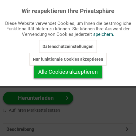
Wir respektieren Ihre Privatsphäre
Aktiv
Funktionale
Passende Stichworte
Diese Website verwendet Cookies, um Ihnen die bestmögliche
Fastenzeit/Passion, Kirchenjahr
Funktionalität bieten zu können. Sie können Ihre Auswahl der
Inaktiv
Marketing
Verwendung von Cookies jederzeit
speichern.
Wählen Sie
hier
zuerst Ihr Produktformat aus.
Datenschutzeinstellungen
Inaktiv
Tracking
z.B. Farbe-Grafik, Schwarz-Weiß-Grafik, mit/ohne Text ...
Nur funktionale Cookies akzeptieren
Inaktiv
Personalisierung
Alle Cookies akzeptieren
Inaktiv
Service
Herunterladen
Auf Ihren Merkzettel setzen
Beschreibung