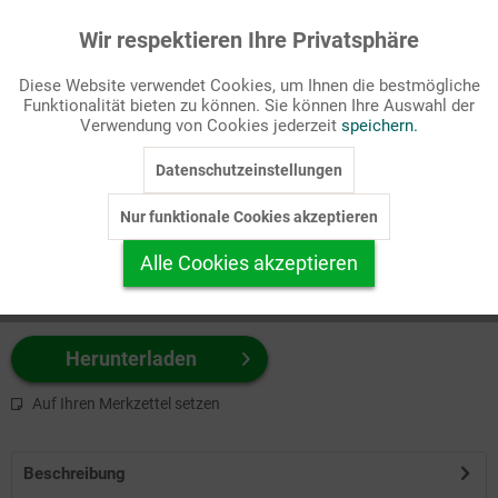
Wir respektieren Ihre Privatsphäre
Aktiv
Funktionale
Passende Stichworte
Diese Website verwendet Cookies, um Ihnen die bestmögliche
Witz
Funktionalität bieten zu können. Sie können Ihre Auswahl der
Inaktiv
Marketing
Verwendung von Cookies jederzeit
speichern.
Wählen Sie
hier
zuerst Ihr Produktformat aus.
Datenschutzeinstellungen
Inaktiv
Tracking
z.B. Farbe-Grafik, Schwarz-Weiß-Grafik, mit/ohne Text ...
Nur funktionale Cookies akzeptieren
Inaktiv
Personalisierung
Alle Cookies akzeptieren
Inaktiv
Service
Herunterladen
Auf Ihren Merkzettel setzen
Beschreibung