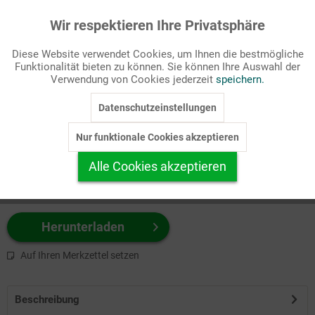
Wir respektieren Ihre Privatsphäre
Aktiv
Funktionale
Passende Stichworte
Diese Website verwendet Cookies, um Ihnen die bestmögliche
Witz
Funktionalität bieten zu können. Sie können Ihre Auswahl der
Inaktiv
Marketing
Verwendung von Cookies jederzeit
speichern.
Wählen Sie
hier
zuerst Ihr Produktformat aus.
Datenschutzeinstellungen
Inaktiv
Tracking
z.B. Farbe-Grafik, Schwarz-Weiß-Grafik, mit/ohne Text ...
Nur funktionale Cookies akzeptieren
Inaktiv
Personalisierung
Alle Cookies akzeptieren
Inaktiv
Service
Herunterladen
Auf Ihren Merkzettel setzen
Beschreibung