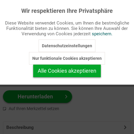
Wir respektieren Ihre Privatsphäre
Aktiv
Funktionale
Passende Stichworte
Diese Website verwendet Cookies, um Ihnen die bestmögliche
Bibel, NT
Funktionalität bieten zu können. Sie können Ihre Auswahl der
Inaktiv
Marketing
Verwendung von Cookies jederzeit
speichern.
Wählen Sie
hier
zuerst Ihr Produktformat aus.
Datenschutzeinstellungen
Inaktiv
Tracking
z.B. Farbe-Grafik, Schwarz-Weiß-Grafik, mit/ohne Text ...
Nur funktionale Cookies akzeptieren
Inaktiv
Personalisierung
Alle Cookies akzeptieren
Inaktiv
Service
Herunterladen
Auf Ihren Merkzettel setzen
Beschreibung