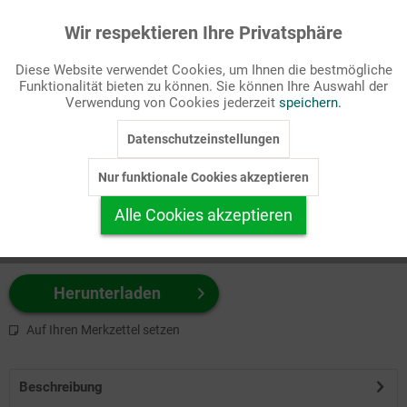
Wir respektieren Ihre Privatsphäre
Aktiv
Funktionale
Passende Stichworte
Diese Website verwendet Cookies, um Ihnen die bestmögliche
Bibel, NT
Funktionalität bieten zu können. Sie können Ihre Auswahl der
Inaktiv
Marketing
Verwendung von Cookies jederzeit
speichern.
Wählen Sie
hier
zuerst Ihr Produktformat aus.
Datenschutzeinstellungen
Inaktiv
Tracking
z.B. Farbe-Grafik, Schwarz-Weiß-Grafik, mit/ohne Text ...
Nur funktionale Cookies akzeptieren
Inaktiv
Personalisierung
Alle Cookies akzeptieren
Inaktiv
Service
Herunterladen
Auf Ihren Merkzettel setzen
Beschreibung