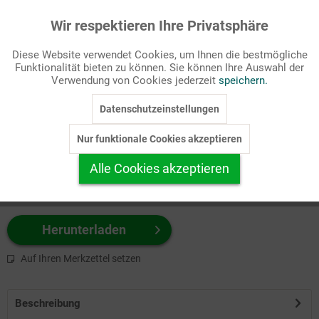
Wir respektieren Ihre Privatsphäre
Aktiv
Funktionale
Passende Stichworte
Diese Website verwendet Cookies, um Ihnen die bestmögliche
Bibel, Fastenzeit/Passion
Funktionalität bieten zu können. Sie können Ihre Auswahl der
Inaktiv
Marketing
Verwendung von Cookies jederzeit
speichern.
Wählen Sie
hier
zuerst Ihr Produktformat aus.
Datenschutzeinstellungen
Inaktiv
Tracking
z.B. Farbe-Grafik, Schwarz-Weiß-Grafik, mit/ohne Text ...
Nur funktionale Cookies akzeptieren
Inaktiv
Personalisierung
Alle Cookies akzeptieren
Inaktiv
Service
Herunterladen
Auf Ihren Merkzettel setzen
Beschreibung