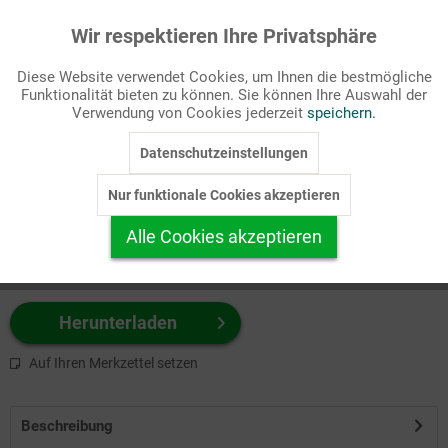
Wir respektieren Ihre Privatsphäre
Aktiv
Funktionale
Passende Stichworte
Diese Website verwendet Cookies, um Ihnen die bestmögliche
Kirche
Funktionalität bieten zu können. Sie können Ihre Auswahl der
Inaktiv
Marketing
Verwendung von Cookies jederzeit
speichern.
Wählen Sie
hier
zuerst Ihr Produktformat aus.
Datenschutzeinstellungen
Inaktiv
Tracking
z.B. Farbe-Grafik, Schwarz-Weiß-Grafik, mit/ohne Text ...
Nur funktionale Cookies akzeptieren
Inaktiv
Personalisierung
Alle Cookies akzeptieren
Inaktiv
Service
Herunterladen
Auf Ihren Merkzettel setzen
Beschreibung