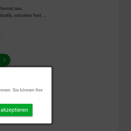
tformat aus.
rafik, mit/ohne Text ...
Aktiv
önnen. Sie können Ihre
Inaktiv
 akzeptieren
Inaktiv
Inaktiv