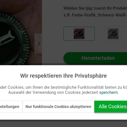
Wählen Sie
hier
zuerst Ihr Produk
z.B. Farbe-Grafik, Schwarz-Weiß-G
Herunterladen
Auf Ihren Merkzettel setzen
Wir respektieren Ihre Privatsphäre
et Cookies, um Ihnen die bestmögliche Funktionalität bieten zu k
Auswahl der Verwendung von Cookies jederzeit
speichern.
Alle Cookies
stellungen
Nur funktionale Cookies akzeptieren