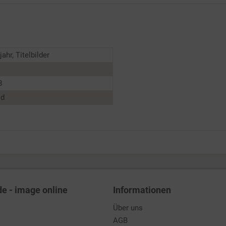
ahr, Titelbilder
8
ld
de - image online
Informationen
Über uns
AGB