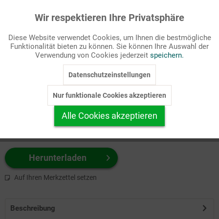
Wir respektieren Ihre Privatsphäre
Aktiv
Funktionale
Passende Stichworte
Diese Website verwendet Cookies, um Ihnen die bestmögliche
Fastenzeit/Passion, Kirchenjahr
Funktionalität bieten zu können. Sie können Ihre Auswahl der
Inaktiv
Marketing
Verwendung von Cookies jederzeit
speichern.
Wählen Sie
hier
zuerst Ihr Produktformat aus.
Datenschutzeinstellungen
Inaktiv
Tracking
z.B. Farbe-Grafik, Schwarz-Weiß-Grafik, mit/ohne Text ...
Nur funktionale Cookies akzeptieren
Inaktiv
Personalisierung
Alle Cookies akzeptieren
Inaktiv
Service
Herunterladen
Auf Ihren Merkzettel setzen
Beschreibung