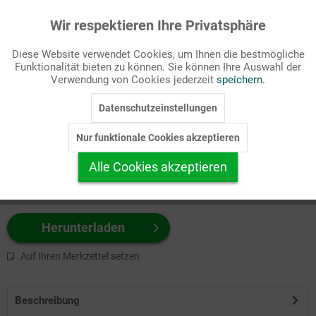
Wir respektieren Ihre Privatsphäre
Aktiv
Funktionale
Passende Stichworte
Diese Website verwendet Cookies, um Ihnen die bestmögliche
Fastenzeit/Passion, Kirchenjahr
Funktionalität bieten zu können. Sie können Ihre Auswahl der
Inaktiv
Marketing
Verwendung von Cookies jederzeit
speichern.
Wählen Sie
hier
zuerst Ihr Produktformat aus.
Datenschutzeinstellungen
Inaktiv
Tracking
z.B. Farbe-Grafik, Schwarz-Weiß-Grafik, mit/ohne Text ...
Nur funktionale Cookies akzeptieren
Inaktiv
Personalisierung
Alle Cookies akzeptieren
Inaktiv
Service
Herunterladen
Auf Ihren Merkzettel setzen
Beschreibung