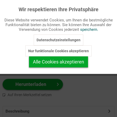
Wir respektieren Ihre Privatsphäre
Aktiv
Funktionale
Passende Stichworte
Diese Website verwendet Cookies, um Ihnen die bestmögliche
Bibel, NT
Funktionalität bieten zu können. Sie können Ihre Auswahl der
Inaktiv
Marketing
Verwendung von Cookies jederzeit
speichern.
Wählen Sie
hier
zuerst Ihr Produktformat aus.
Datenschutzeinstellungen
Inaktiv
Tracking
z.B. Farbe-Grafik, Schwarz-Weiß-Grafik, mit/ohne Text ...
Nur funktionale Cookies akzeptieren
Inaktiv
Personalisierung
Alle Cookies akzeptieren
Inaktiv
Service
Herunterladen
Auf Ihren Merkzettel setzen
Beschreibung