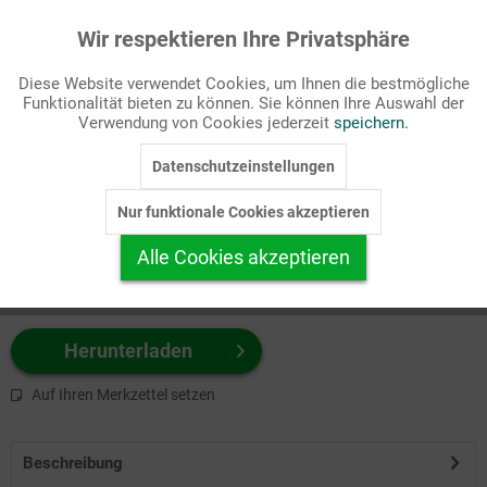
Wir respektieren Ihre Privatsphäre
Aktiv
Funktionale
Passende Stichworte
Diese Website verwendet Cookies, um Ihnen die bestmögliche
Bibel, NT
Funktionalität bieten zu können. Sie können Ihre Auswahl der
Inaktiv
Marketing
Verwendung von Cookies jederzeit
speichern.
Wählen Sie
hier
zuerst Ihr Produktformat aus.
Datenschutzeinstellungen
Inaktiv
Tracking
z.B. Farbe-Grafik, Schwarz-Weiß-Grafik, mit/ohne Text ...
Nur funktionale Cookies akzeptieren
Inaktiv
Personalisierung
Alle Cookies akzeptieren
Inaktiv
Service
Herunterladen
Auf Ihren Merkzettel setzen
Beschreibung