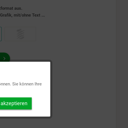
tformat aus.
rafik, mit/ohne Text ...
Aktiv
önnen. Sie können Ihre
Inaktiv
 akzeptieren
Inaktiv
Inaktiv