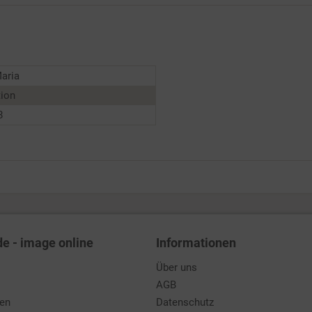
Maria
tion
8
de - image online
Informationen
Über uns
AGB
den
Datenschutz