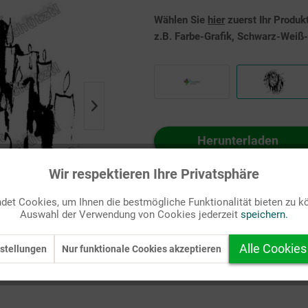
Wählen Sie
hier
zuerst Ihr Produk
z.B. Farbe-Grafik, Schwarz-Weiß-G
Herunterladen
Auf Ihren Merkzettel setzen
Wir respektieren Ihre Privatsphäre
et Cookies, um Ihnen die bestmögliche Funktionalität bieten zu k
Auswahl der Verwendung von Cookies jederzeit
speichern.
Alle Cookies
stellungen
Nur funktionale Cookies akzeptieren