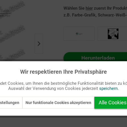
Wählen Sie
hier
zuerst Ihr Produk
z.B. Farbe-Grafik, Schwarz-Weiß-G
Herunterladen
Auf Ihren Merkzettel setzen
Wir respektieren Ihre Privatsphäre
et Cookies, um Ihnen die bestmögliche Funktionalität bieten zu k
Auswahl der Verwendung von Cookies jederzeit
speichern.
Alle Cookies
stellungen
Nur funktionale Cookies akzeptieren