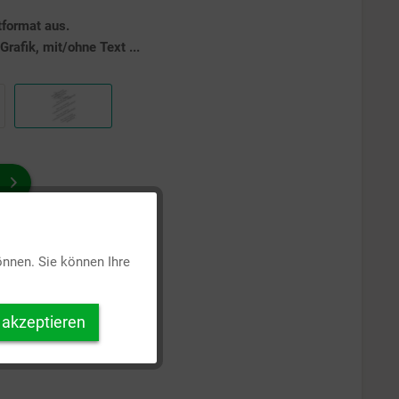
tformat aus.
rafik, mit/ohne Text ...
Aktiv
önnen. Sie können Ihre
Inaktiv
 akzeptieren
Inaktiv
Inaktiv