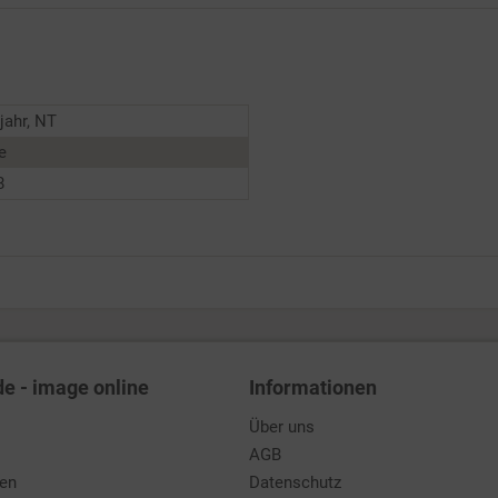
jahr, NT
e
8
de - image online
Informationen
Über uns
AGB
den
Datenschutz