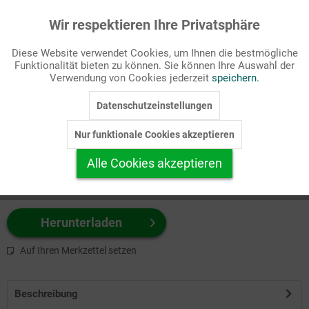
Wir respektieren Ihre Privatsphäre
Aktiv
Funktionale
Passende Stichworte
Diese Website verwendet Cookies, um Ihnen die bestmögliche
Natur/Schöpfung
Funktionalität bieten zu können. Sie können Ihre Auswahl der
Inaktiv
Marketing
Verwendung von Cookies jederzeit
speichern.
Wählen Sie
hier
zuerst Ihr Produktformat aus.
Datenschutzeinstellungen
Inaktiv
Tracking
z.B. Farbe-Grafik, Schwarz-Weiß-Grafik, mit/ohne Text ...
Nur funktionale Cookies akzeptieren
Inaktiv
Personalisierung
Alle Cookies akzeptieren
Inaktiv
Service
Herunterladen
Auf Ihren Merkzettel setzen
Beschreibung