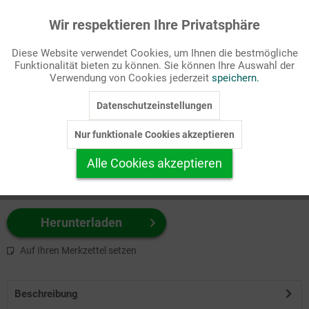
Wir respektieren Ihre Privatsphäre
Aktiv
Funktionale
Passende Stichworte
Diese Website verwendet Cookies, um Ihnen die bestmögliche
Fastenzeit/Passion, Kirchenjahr
Funktionalität bieten zu können. Sie können Ihre Auswahl der
Inaktiv
Marketing
Verwendung von Cookies jederzeit
speichern.
Wählen Sie
hier
zuerst Ihr Produktformat aus.
Datenschutzeinstellungen
Inaktiv
Tracking
z.B. Farbe-Grafik, Schwarz-Weiß-Grafik, mit/ohne Text ...
Nur funktionale Cookies akzeptieren
Inaktiv
Personalisierung
Alle Cookies akzeptieren
Inaktiv
Service
Herunterladen
Auf Ihren Merkzettel setzen
Beschreibung