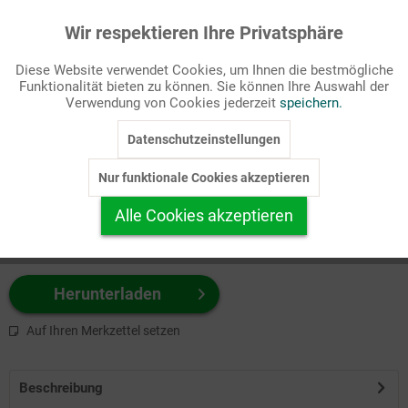
Wir respektieren Ihre Privatsphäre
Aktiv
Funktionale
Passende Stichworte
Diese Website verwendet Cookies, um Ihnen die bestmögliche
Bibel, Taufe
Funktionalität bieten zu können. Sie können Ihre Auswahl der
Inaktiv
Marketing
Verwendung von Cookies jederzeit
speichern.
Wählen Sie
hier
zuerst Ihr Produktformat aus.
Datenschutzeinstellungen
Inaktiv
Tracking
z.B. Farbe-Grafik, Schwarz-Weiß-Grafik, mit/ohne Text ...
Nur funktionale Cookies akzeptieren
Inaktiv
Personalisierung
Alle Cookies akzeptieren
Inaktiv
Service
Herunterladen
Auf Ihren Merkzettel setzen
Beschreibung