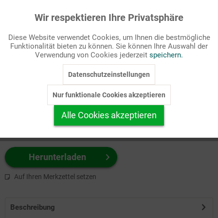
Wir respektieren Ihre Privatsphäre
Aktiv
Funktionale
Passende Stichworte
Diese Website verwendet Cookies, um Ihnen die bestmögliche
Bibel, Monatsspruch
Funktionalität bieten zu können. Sie können Ihre Auswahl der
Inaktiv
Marketing
Verwendung von Cookies jederzeit
speichern.
Wählen Sie
hier
zuerst Ihr Produktformat aus.
Datenschutzeinstellungen
Inaktiv
Tracking
z.B. Farbe-Grafik, Schwarz-Weiß-Grafik, mit/ohne Text ...
Nur funktionale Cookies akzeptieren
Inaktiv
Personalisierung
Alle Cookies akzeptieren
Inaktiv
Service
Herunterladen
Auf Ihren Merkzettel setzen
Beschreibung