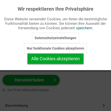
Wir respektieren Ihre Privatsphäre
Aktiv
Funktionale
Passende Stichworte
Diese Website verwendet Cookies, um Ihnen die bestmögliche
Bibel, Gesellschaft/Politik
Funktionalität bieten zu können. Sie können Ihre Auswahl der
Inaktiv
Marketing
Verwendung von Cookies jederzeit
speichern.
Wählen Sie
hier
zuerst Ihr Produktformat aus.
Datenschutzeinstellungen
Inaktiv
Tracking
z.B. Farbe-Grafik, Schwarz-Weiß-Grafik, mit/ohne Text ...
Nur funktionale Cookies akzeptieren
Inaktiv
Personalisierung
Alle Cookies akzeptieren
Inaktiv
Service
Herunterladen
Auf Ihren Merkzettel setzen
Beschreibung