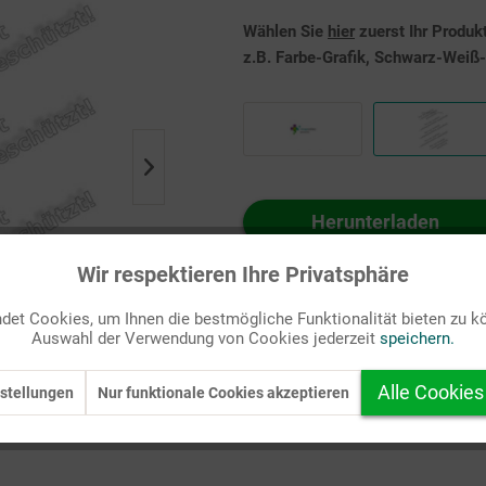
Wählen Sie
hier
zuerst Ihr Produk
z.B. Farbe-Grafik, Schwarz-Weiß-G
Herunterladen
Auf Ihren Merkzettel setzen
Wir respektieren Ihre Privatsphäre
et Cookies, um Ihnen die bestmögliche Funktionalität bieten zu k
Auswahl der Verwendung von Cookies jederzeit
speichern.
Alle Cookies
stellungen
Nur funktionale Cookies akzeptieren