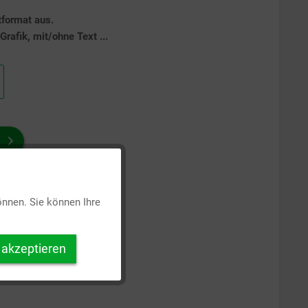
tformat aus.
rafik, mit/ohne Text ...
Aktiv
önnen. Sie können Ihre
Inaktiv
 akzeptieren
Inaktiv
Inaktiv