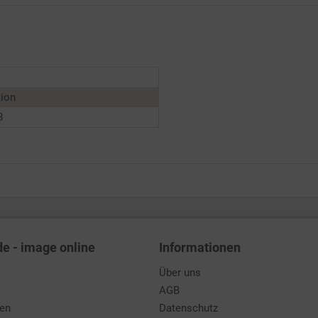
tion
8
de - image online
Informationen
Über uns
AGB
den
Datenschutz