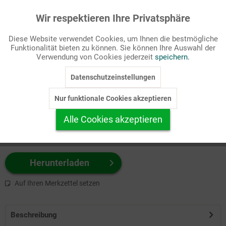
Wir respektieren Ihre Privatsphäre
Aktiv
Funktionale
Passende Stichworte
Diese Website verwendet Cookies, um Ihnen die bestmögliche
Monatsvignette
Funktionalität bieten zu können. Sie können Ihre Auswahl der
Inaktiv
Marketing
Verwendung von Cookies jederzeit
speichern.
Wählen Sie
hier
zuerst Ihr Produktformat aus.
Datenschutzeinstellungen
Inaktiv
Tracking
z.B. Farbe-Grafik, Schwarz-Weiß-Grafik, mit/ohne Text ...
Nur funktionale Cookies akzeptieren
Inaktiv
Personalisierung
Alle Cookies akzeptieren
Inaktiv
Service
Herunterladen
Auf Ihren Merkzettel setzen
Beschreibung