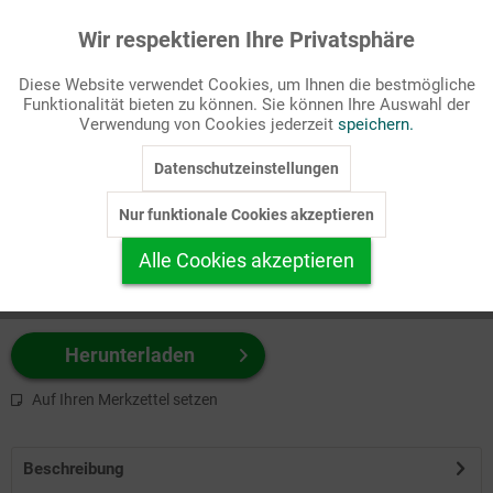
Wir respektieren Ihre Privatsphäre
Aktiv
Funktionale
Passende Stichworte
Diese Website verwendet Cookies, um Ihnen die bestmögliche
Monatsvignette
Funktionalität bieten zu können. Sie können Ihre Auswahl der
Inaktiv
Marketing
Verwendung von Cookies jederzeit
speichern.
Wählen Sie
hier
zuerst Ihr Produktformat aus.
Datenschutzeinstellungen
Inaktiv
Tracking
z.B. Farbe-Grafik, Schwarz-Weiß-Grafik, mit/ohne Text ...
Nur funktionale Cookies akzeptieren
Inaktiv
Personalisierung
Alle Cookies akzeptieren
Inaktiv
Service
Herunterladen
Auf Ihren Merkzettel setzen
Beschreibung