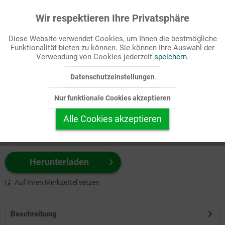
Wir respektieren Ihre Privatsphäre
Aktiv
Funktionale
Passende Stichworte
Diese Website verwendet Cookies, um Ihnen die bestmögliche
Monatsvignette
Funktionalität bieten zu können. Sie können Ihre Auswahl der
Inaktiv
Marketing
Verwendung von Cookies jederzeit
speichern.
Wählen Sie
hier
zuerst Ihr Produktformat aus.
Datenschutzeinstellungen
Inaktiv
Tracking
z.B. Farbe-Grafik, Schwarz-Weiß-Grafik, mit/ohne Text ...
Nur funktionale Cookies akzeptieren
Inaktiv
Personalisierung
Alle Cookies akzeptieren
Inaktiv
Service
Herunterladen
Auf Ihren Merkzettel setzen
Beschreibung