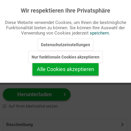
Wir respektieren Ihre Privatsphäre
Aktiv
Funktionale
Passende Stichworte
Diese Website verwendet Cookies, um Ihnen die bestmögliche
Kinderseite, Kirchenjahr
Funktionalität bieten zu können. Sie können Ihre Auswahl der
Inaktiv
Marketing
Verwendung von Cookies jederzeit
speichern.
Wählen Sie
hier
zuerst Ihr Produktformat aus.
Datenschutzeinstellungen
Inaktiv
Tracking
z.B. Farbe-Grafik, Schwarz-Weiß-Grafik, mit/ohne Text ...
Nur funktionale Cookies akzeptieren
Inaktiv
Personalisierung
Alle Cookies akzeptieren
Inaktiv
Service
Herunterladen
Auf Ihren Merkzettel setzen
Beschreibung