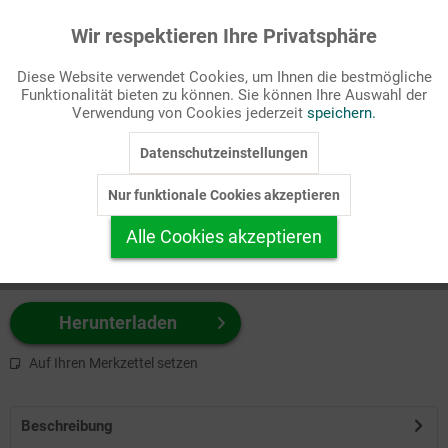
Wir respektieren Ihre Privatsphäre
Aktiv
Funktionale
Passende Stichworte
Diese Website verwendet Cookies, um Ihnen die bestmögliche
Bibel, Epiphanias
Funktionalität bieten zu können. Sie können Ihre Auswahl der
Inaktiv
Marketing
Verwendung von Cookies jederzeit
speichern.
Wählen Sie
hier
zuerst Ihr Produktformat aus.
Datenschutzeinstellungen
Inaktiv
Tracking
z.B. Farbe-Grafik, Schwarz-Weiß-Grafik, mit/ohne Text ...
Nur funktionale Cookies akzeptieren
Inaktiv
Personalisierung
Alle Cookies akzeptieren
Inaktiv
Service
Herunterladen
Auf Ihren Merkzettel setzen
Beschreibung