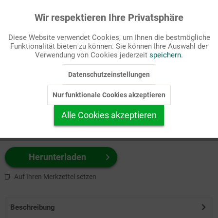
Wir respektieren Ihre Privatsphäre
Aktiv
Funktionale
Passende Stichworte
Diese Website verwendet Cookies, um Ihnen die bestmögliche
Familie, Lebenskreis
Funktionalität bieten zu können. Sie können Ihre Auswahl der
Inaktiv
Marketing
Verwendung von Cookies jederzeit
speichern.
Wählen Sie
hier
zuerst Ihr Produktformat aus.
Datenschutzeinstellungen
Inaktiv
Tracking
z.B. Farbe-Grafik, Schwarz-Weiß-Grafik, mit/ohne Text ...
Nur funktionale Cookies akzeptieren
Inaktiv
Personalisierung
Alle Cookies akzeptieren
Inaktiv
Service
Herunterladen
Auf Ihren Merkzettel setzen
Beschreibung