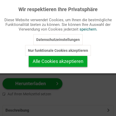
Wir respektieren Ihre Privatsphäre
Aktiv
Funktionale
Passende Stichworte
Diese Website verwendet Cookies, um Ihnen die bestmögliche
Medien/Kommunikation, Pfarr-/Gemeindebrief
Funktionalität bieten zu können. Sie können Ihre Auswahl der
Inaktiv
Marketing
Verwendung von Cookies jederzeit
speichern.
Wählen Sie
hier
zuerst Ihr Produktformat aus.
Datenschutzeinstellungen
Inaktiv
Tracking
z.B. Farbe-Grafik, Schwarz-Weiß-Grafik, mit/ohne Text ...
Nur funktionale Cookies akzeptieren
Inaktiv
Personalisierung
Alle Cookies akzeptieren
Inaktiv
Service
Herunterladen
Auf Ihren Merkzettel setzen
Beschreibung