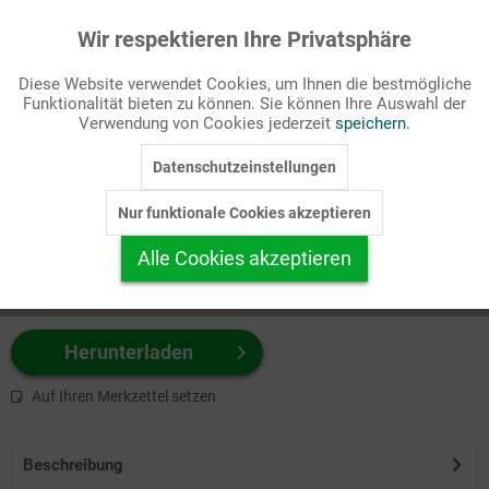
Wir respektieren Ihre Privatsphäre
Aktiv
Funktionale
Passende Stichworte
Diese Website verwendet Cookies, um Ihnen die bestmögliche
Taufe, Titelbilder
Funktionalität bieten zu können. Sie können Ihre Auswahl der
Inaktiv
Marketing
Verwendung von Cookies jederzeit
speichern.
Wählen Sie
hier
zuerst Ihr Produktformat aus.
Datenschutzeinstellungen
Inaktiv
Tracking
z.B. Farbe-Grafik, Schwarz-Weiß-Grafik, mit/ohne Text ...
Nur funktionale Cookies akzeptieren
Inaktiv
Personalisierung
Alle Cookies akzeptieren
Inaktiv
Service
Herunterladen
Auf Ihren Merkzettel setzen
Beschreibung