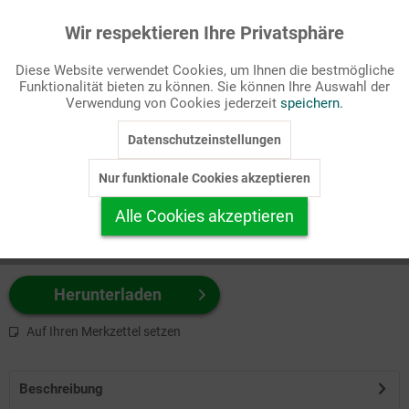
Wir respektieren Ihre Privatsphäre
Aktiv
Funktionale
Passende Stichworte
Diese Website verwendet Cookies, um Ihnen die bestmögliche
Bibel, Hilfswerke
Funktionalität bieten zu können. Sie können Ihre Auswahl der
Inaktiv
Marketing
Verwendung von Cookies jederzeit
speichern.
Wählen Sie
hier
zuerst Ihr Produktformat aus.
Datenschutzeinstellungen
Inaktiv
Tracking
z.B. Farbe-Grafik, Schwarz-Weiß-Grafik, mit/ohne Text ...
Nur funktionale Cookies akzeptieren
Inaktiv
Personalisierung
Alle Cookies akzeptieren
Inaktiv
Service
Herunterladen
Auf Ihren Merkzettel setzen
Beschreibung