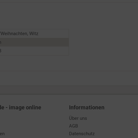
/Weihnachten, Witz
n
8
de - image online
Informationen
Über uns
AGB
den
Datenschutz