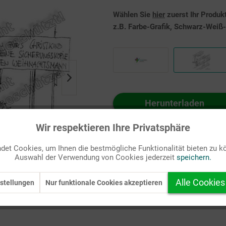
Wählen Sie
hier
zuerst Ihr Produk
z.B. Farbe-Grafik, Schwarz-Weiß-G
Herunterladen
Auf Ihren Merkzettel setzen
Wir respektieren Ihre Privatsphäre
et Cookies, um Ihnen die bestmögliche Funktionalität bieten zu k
Auswahl der Verwendung von Cookies jederzeit
speichern.
Alle Cookies
stellungen
Nur funktionale Cookies akzeptieren