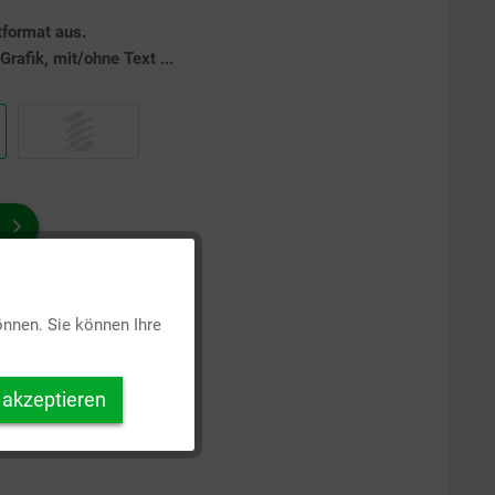
tformat aus.
rafik, mit/ohne Text ...
Aktiv
önnen. Sie können Ihre
Inaktiv
 akzeptieren
Inaktiv
Inaktiv