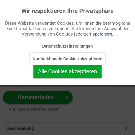
Wir respektieren Ihre Privatsphäre
Aktiv
Funktionale
Passende Stichworte
Diese Website verwendet Cookies, um Ihnen die bestmögliche
Freizeit
Funktionalität bieten zu können. Sie können Ihre Auswahl der
Inaktiv
Marketing
Verwendung von Cookies jederzeit
speichern.
Wählen Sie
hier
zuerst Ihr Produktformat aus.
Datenschutzeinstellungen
Inaktiv
Tracking
z.B. Farbe-Grafik, Schwarz-Weiß-Grafik, mit/ohne Text ...
Nur funktionale Cookies akzeptieren
Inaktiv
Personalisierung
Alle Cookies akzeptieren
Inaktiv
Service
Herunterladen
Auf Ihren Merkzettel setzen
Beschreibung