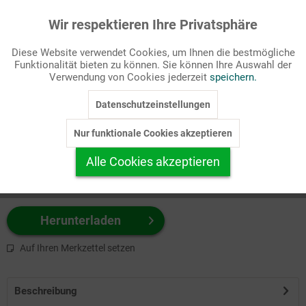
Wir respektieren Ihre Privatsphäre
Aktiv
Funktionale
Passende Stichworte
Diese Website verwendet Cookies, um Ihnen die bestmögliche
Kirchenjahr, Silvester/Neujahr
Funktionalität bieten zu können. Sie können Ihre Auswahl der
Inaktiv
Marketing
Verwendung von Cookies jederzeit
speichern.
Wählen Sie
hier
zuerst Ihr Produktformat aus.
Datenschutzeinstellungen
Inaktiv
Tracking
z.B. Farbe-Grafik, Schwarz-Weiß-Grafik, mit/ohne Text ...
Nur funktionale Cookies akzeptieren
Inaktiv
Personalisierung
Alle Cookies akzeptieren
Inaktiv
Service
Herunterladen
Auf Ihren Merkzettel setzen
Beschreibung