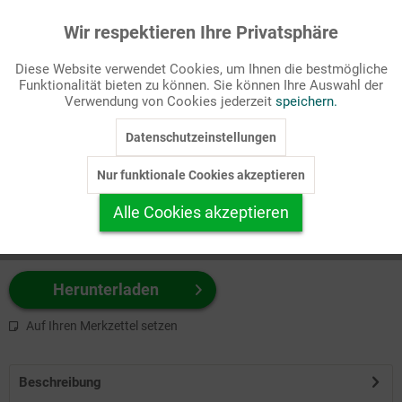
Wir respektieren Ihre Privatsphäre
Aktiv
Funktionale
Passende Stichworte
Diese Website verwendet Cookies, um Ihnen die bestmögliche
Bibel, NT
Funktionalität bieten zu können. Sie können Ihre Auswahl der
Inaktiv
Marketing
Verwendung von Cookies jederzeit
speichern.
Wählen Sie
hier
zuerst Ihr Produktformat aus.
Datenschutzeinstellungen
Inaktiv
Tracking
z.B. Farbe-Grafik, Schwarz-Weiß-Grafik, mit/ohne Text ...
Nur funktionale Cookies akzeptieren
Inaktiv
Personalisierung
Alle Cookies akzeptieren
Inaktiv
Service
Herunterladen
Auf Ihren Merkzettel setzen
Beschreibung