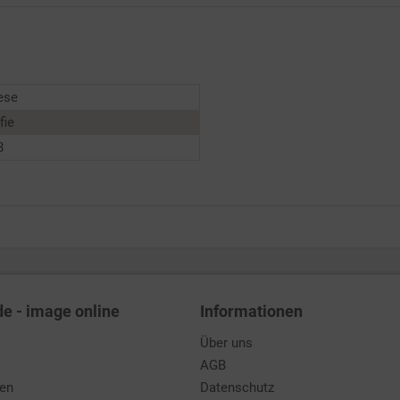
ese
fie
8
de - image online
Informationen
Über uns
AGB
den
Datenschutz