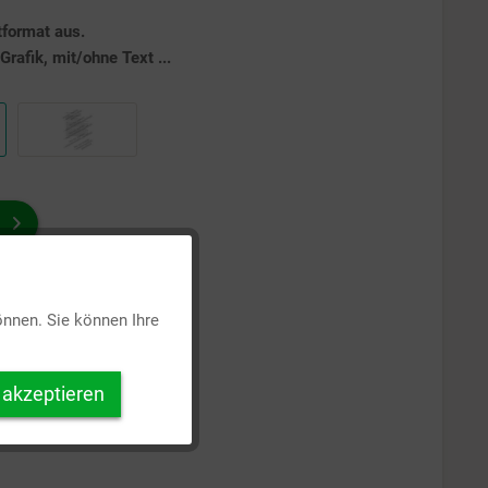
tformat aus.
rafik, mit/ohne Text ...
Aktiv
önnen. Sie können Ihre
Inaktiv
 akzeptieren
Inaktiv
Inaktiv