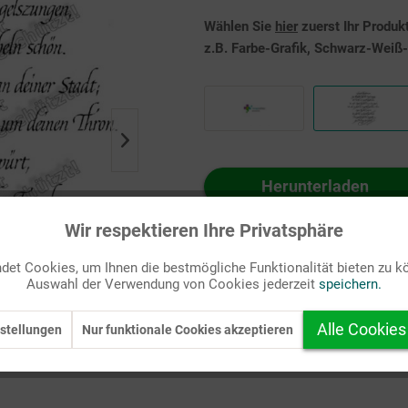
Wählen Sie
hier
zuerst Ihr Produk
z.B. Farbe-Grafik, Schwarz-Weiß-G
Herunterladen
Auf Ihren Merkzettel setzen
Wir respektieren Ihre Privatsphäre
et Cookies, um Ihnen die bestmögliche Funktionalität bieten zu k
Auswahl der Verwendung von Cookies jederzeit
speichern.
Alle Cookies
stellungen
Nur funktionale Cookies akzeptieren