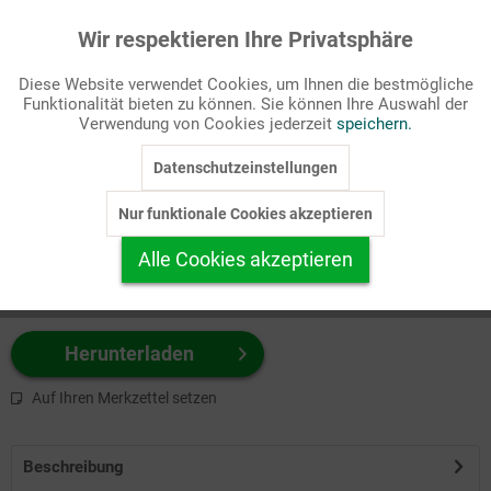
Wir respektieren Ihre Privatsphäre
Aktiv
Funktionale
Passende Stichworte
Diese Website verwendet Cookies, um Ihnen die bestmögliche
Witz
Funktionalität bieten zu können. Sie können Ihre Auswahl der
Inaktiv
Marketing
Verwendung von Cookies jederzeit
speichern.
Wählen Sie
hier
zuerst Ihr Produktformat aus.
Datenschutzeinstellungen
Inaktiv
Tracking
z.B. Farbe-Grafik, Schwarz-Weiß-Grafik, mit/ohne Text ...
Nur funktionale Cookies akzeptieren
Inaktiv
Personalisierung
Alle Cookies akzeptieren
Inaktiv
Service
Herunterladen
Auf Ihren Merkzettel setzen
Beschreibung