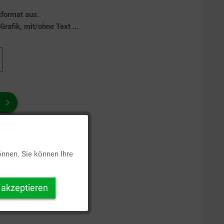
tformat aus.
rafik, mit/ohne Text ...
Aktiv
önnen. Sie können Ihre
Inaktiv
 akzeptieren
Inaktiv
Inaktiv