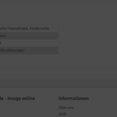
stie/Abendmahl, Kinderseite
tion
8
Strothteicher/
de - image online
Informationen
Über uns
AGB