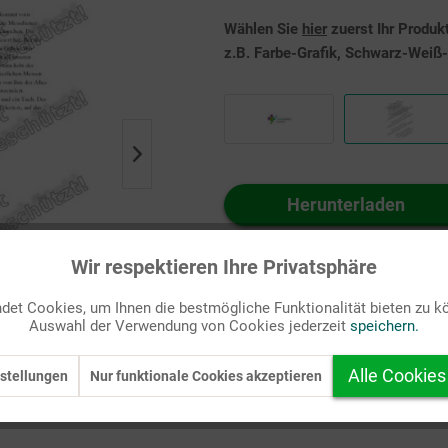
Wählen Sie
hier
zuerst Ihr Produk
z.B. Farbe-Grafik, Schwarz-Weiß-G
Herunterladen
Auf Ihren Merkzettel setzen
Wir respektieren Ihre Privatsphäre
et Cookies, um Ihnen die bestmögliche Funktionalität bieten zu k
Auswahl der Verwendung von Cookies jederzeit
speichern.
Alle Cookies
stellungen
Nur funktionale Cookies akzeptieren