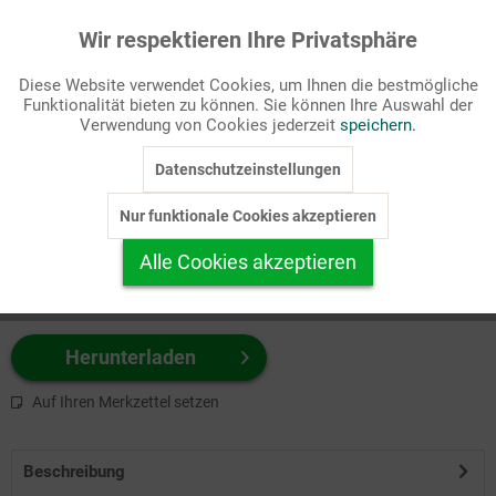
Wir respektieren Ihre Privatsphäre
Aktiv
Funktionale
Passende Stichworte
Diese Website verwendet Cookies, um Ihnen die bestmögliche
Entwicklungshilfe, Hilfswerke
Funktionalität bieten zu können. Sie können Ihre Auswahl der
Inaktiv
Marketing
Verwendung von Cookies jederzeit
speichern.
Wählen Sie
hier
zuerst Ihr Produktformat aus.
Datenschutzeinstellungen
Inaktiv
Tracking
z.B. Farbe-Grafik, Schwarz-Weiß-Grafik, mit/ohne Text ...
Nur funktionale Cookies akzeptieren
Inaktiv
Personalisierung
Alle Cookies akzeptieren
Inaktiv
Service
Herunterladen
Auf Ihren Merkzettel setzen
Beschreibung