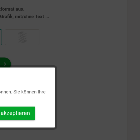
tformat aus.
rafik, mit/ohne Text ...
Aktiv
önnen. Sie können Ihre
Inaktiv
 akzeptieren
Inaktiv
Inaktiv