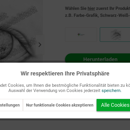
Wählen Sie
hier
zuerst Ihr Produk
z.B. Farbe-Grafik, Schwarz-Weiß-G
Herunterladen
Auf Ihren Merkzettel setzen
Wir respektieren Ihre Privatsphäre
et Cookies, um Ihnen die bestmögliche Funktionalität bieten zu k
Auswahl der Verwendung von Cookies jederzeit
speichern.
Alle Cookies
stellungen
Nur funktionale Cookies akzeptieren