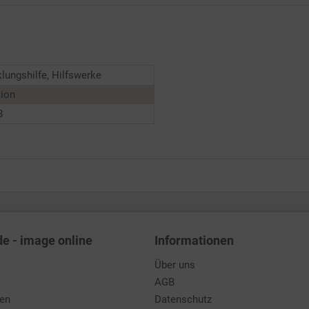
lungshilfe, Hilfswerke
tion
8
de - image online
Informationen
Über uns
AGB
den
Datenschutz